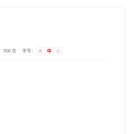
：
558
次
字号：
大
中
小