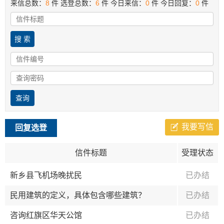
来信总数：
8
件
选登总数：
6
件
今日来信：
0
件
今日回复：
0
件
我要写信
回复选登
信件标题
受理状态
新乡县飞机场晚扰民
已办结
民用建筑的定义，具体包含哪些建筑？
已办结
咨询红旗区华天公馆
已办结