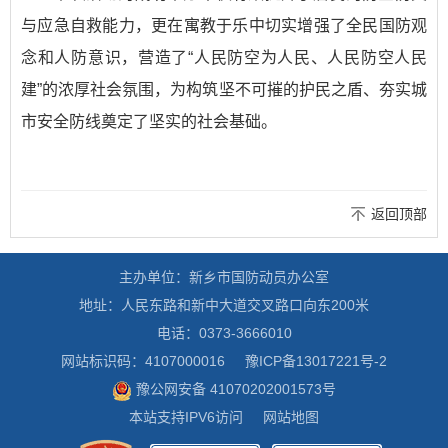
与应急自救能力，更在寓教于乐中切实增强了全民国防观
念和人防意识，营造了
“
人民防空为人民、人民防空人民
建
”
的浓厚社会氛围，为构筑坚不可摧的护民之盾、夯实城
市安全防线奠定了坚实的社会基础。
返回顶部
主办单位：新乡市国防动员办公室
地址：人民东路和新中大道交叉路口向东200米
电话：0373-3666010
网站标识码：4107000016
豫ICP备13017221号-2
豫公网安备 41070202001573号
本站支持IPV6访问
网站地图