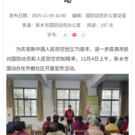
发布日期：2025-11-04 10:40
编辑：国防动员办公室站管
来源：新乡市国防动员办公室
阅读：
197
次
字号：
大
中
小
为庆祝新中国人民防空创立
75
周年，进一步提高市民
对国防动员和人民防空的知晓率，
11
月4
日上午，
新乡市
国动办在
乔榭社区
开展宣传活动。