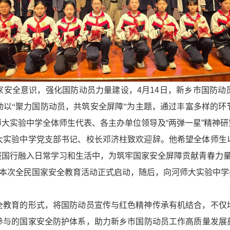
安全意识，强化国防动员力量建设，
4
月
14
日
，新乡市国防动
动以
“聚力国防动员，共筑安全屏障”为主题，通过丰富多样的
师大实验中学全体师生代表、各主办单位领导及
“
两弹一星
”
精神研
实验中学党支部书记、校长邓济柱致欢迎辞。他希望全体师生
报国行融入日常学习和生活中
，
为筑牢国家安全屏障贡献青春力
本次全民国家安全教育活动正式启动，
随后，
向河师大实验中学
教育的形式，将国防动员宣传与红色精神传承有机结合，不仅
参与的国家安全防护体系，助力新乡市国防动员工作高质量发展