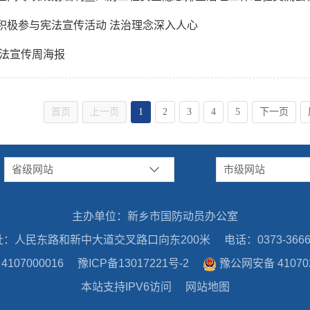
积极参与宪法宣传活动 法治理念深入人心
宪法宣传周海报
首页
上一页
1
2
3
4
5
下一页
省级网站
市级网站
主办单位：新乡市国防动员办公室
址：人民东路和新中大道交叉路口向东200米
电话：0373-3666
07000016
豫ICP备13017221号-2
豫公网安备 410702
本站支持IPV6访问
网站地图