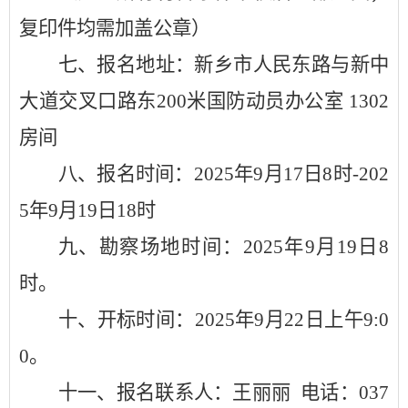
复印件均需加盖公章）
七、报名地址：新乡市人民东路与新中
大道交叉口路东
200米国防动员办公室 1302
房间
八、报名时间：
202
5
年
9
月
17日8时-202
5
年
9
月
19日18时
九、勘察场地时间：
202
5
年
9
月
19日
8
时。
十、开标时间：
202
5
年
9
月
22日上午9:0
0。
十一、报名联系人：王丽丽
电话：
037